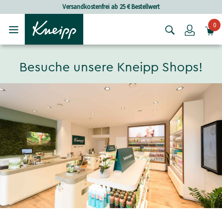
Skip to main content
Skip to footer content
Versandkostenfrei ab 25 € Bestellwert
0
Login
Besuche unsere Kneipp Shops!