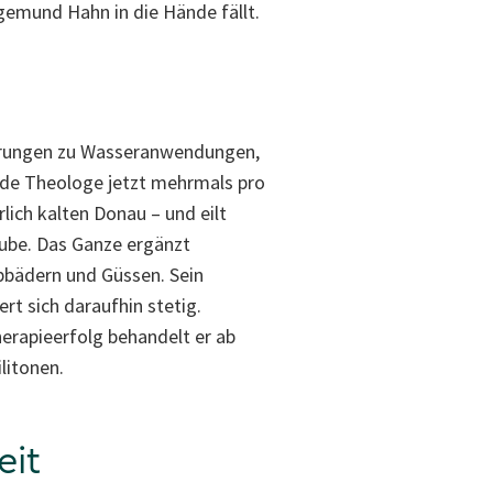
gemund Hahn in die Hände fällt.
terungen zu Wasseranwendungen,
nde Theologe jetzt mehrmals pro
lich kalten Donau – und eilt
ube. Das Ganze ergänzt
bbädern und Güssen. Sein
t sich daraufhin stetig.
erapieerfolg behandelt er ab
litonen.
eit