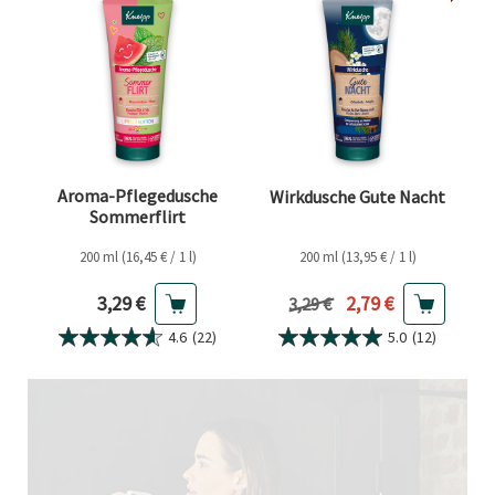
Aroma-Pflegedusche
Wirkdusche Gute Nacht
Sommerflirt
200 ml (16,45 € / 1 l)
200 ml (13,95 € / 1 l)
Aktueller Preis
Aktueller Preis
3,29 €
2,79 €
Vorheriger Preis
3,29 €
4.6
(22)
5.0
(12)