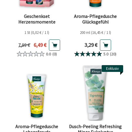
Geschenkset
Aroma-Pflegedusche
Herzensmomente
Glücksgefühl
1 St (0,02 € / 1 l)
200 ml (16,45 € / 1 l)
Aktueller Preis
Aktueller Preis
6,49 €
3,29 €
Vorheriger Preis
7,99 €
0.0
(0)
5.0
(20)
Exklusiv
Aroma-Pflegedusche
Dusch-Peeling Refreshing