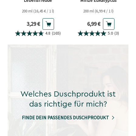
Lebensfreude
Minze Eukalyptus
200 ml (16,45 € / 1 l)
200 ml (6,99 € / 1 l)
Aktueller Preis
Aktueller Preis
3,29 €
6,99 €
4.8
(165)
5.0
(3)
Welches Duschprodukt ist
das richtige für mich?
FINDE DEIN PASSENDES DUSCHPRODUKT