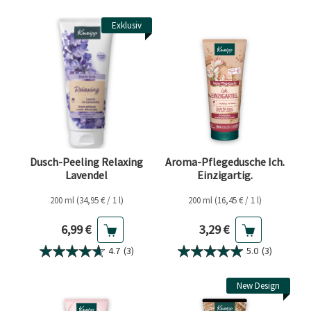
Exklusiv
Dusch-Peeling Relaxing
Aroma-Pflegedusche Ich.
Lavendel
Einzigartig.
200 ml (34,95 € / 1 l)
200 ml (16,45 € / 1 l)
Aktueller Preis
Aktueller Preis
6,99 €
3,29 €
4.7
(3)
5.0
(3)
New Design