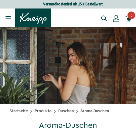
Skip to main content
Skip to footer content
Versandkostenfrei ab 25 € Bestellwert
0
Login
Startseite
Produkte
Duschen
Aroma-Duschen
Aroma-Duschen