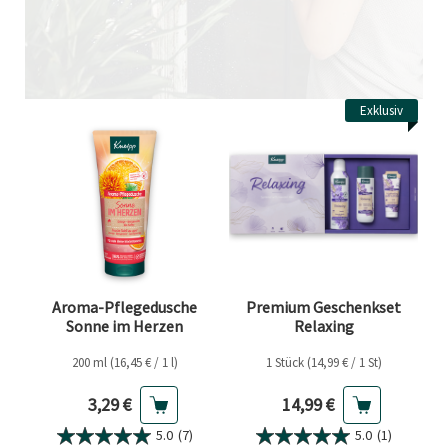
Exklusiv
Aroma-Pflegedusche
Premium Geschenkset
Sonne im Herzen
Relaxing
200 ml (16,45 € / 1 l)
1 Stück (14,99 € / 1 St)
Aktueller Preis
Aktueller Preis
3,29 €
14,99 €
5.0
(7)
5.0
(1)