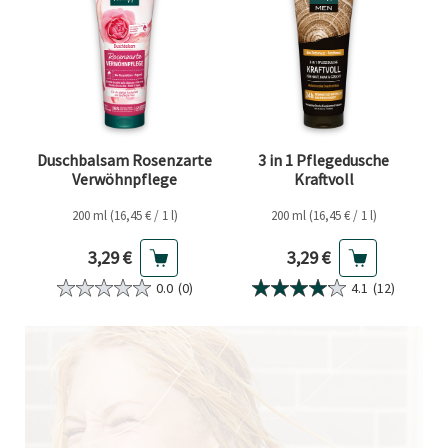
Duschbalsam Rosenzarte
3 in 1 Pflegedusche
Verwöhnpflege
Kraftvoll
200 ml (16,45 € / 1 l)
200 ml (16,45 € / 1 l)
Aktueller Preis
Aktueller Preis
3,29 €
3,29 €
0.0
(0)
4.1
(12)