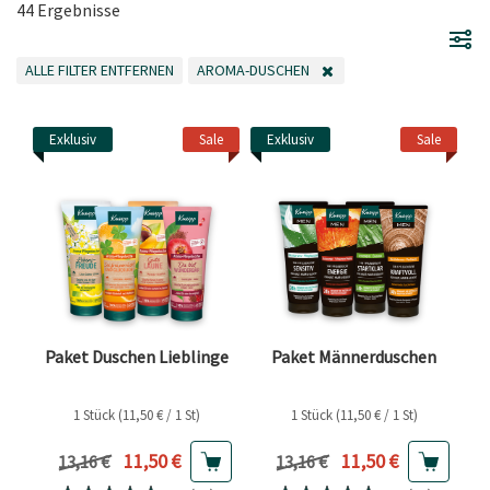
44 Ergebnisse
ALLE FILTER ENTFERNEN
AROMA-DUSCHEN
ALLE FILTER ENTFERNEN
FILTER ENTFERNEN AKTUELL GEFILTERT NACH
Exklusiv
Sale
Exklusiv
Sale
Paket Duschen Lieblinge
Paket Männerduschen
1 Stück (11,50 € / 1 St)
1 Stück (11,50 € / 1 St)
Aktueller Preis
Aktueller Preis
11,50 €
11,50 €
Vorheriger Preis
Vorheriger Preis
13,16 €
13,16 €