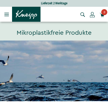
Skip to main content
Skip to footer content
Lieferzeit 2 Werktage
0
Login
Mikroplastikfreie Produkte