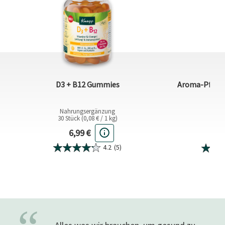
D3 + B12 Gummies
Aroma-Pflege
Nahrungsergänzung
200 ml
30 Stück (0,08 € / 1 kg)
A
Aktueller Preis
3
6,99 €
4.2
(5)