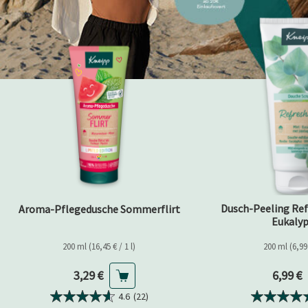
Dusch-Peeling Ref
Aroma-Pflegedusche Sommerflirt
Eukaly
200 ml (16,45 € / 1 l)
200 ml (6,99 
Aktueller Preis
Aktuell
3,29 €
6,99 €
4.6
(22)