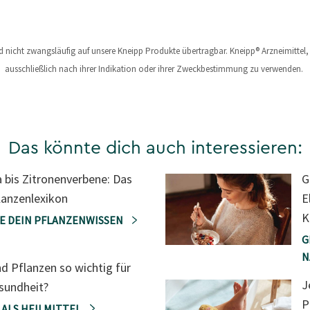
nd nicht zwangsläufig auf unsere Kneipp Produkte übertragbar. Kneipp® Arzneimitte
ausschließlich nach ihrer Indikation oder ihrer Zweckbestimmung zu verwenden.
Das könnte dich auch interessieren:
a bis Zitronenverbene: Das
G
lanzenlexikon
E
K
E DEIN PFLANZENWISSEN
G
N
d Pflanzen so wichtig für
J
sundheit?
P
 ALS HEILMITTEL