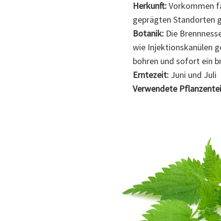
Herkunft:
Vorkommen fast
geprägten Standorten 
Botanik:
Die Brennnessel
wie Injektionskanülen g
bohren und sofort ein b
Erntezeit:
Juni und Juli
Verwendete Pflanzentei