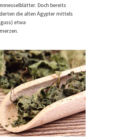
nnnesselblätter. Doch bereits
nderten die alten Ägypter mittels
fguss) etwa
hmerzen.