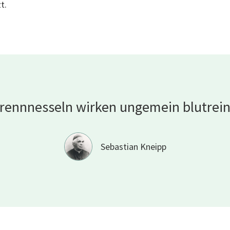
t.
Brennnesseln wirken ungemein
blutrei
Sebastian Kneipp