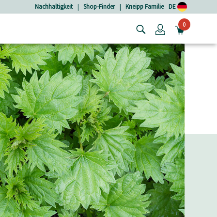
Nachhaltigkeit
|
Shop-Finder
|
Kneipp Familie
DE
0
Login
MINIW