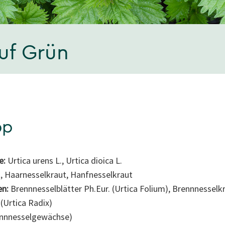
auf Grün
pp
e:
Urtica urens L., Urtica dioica L.
, Haarnesselkraut, Hanfnesselkraut
en:
Brennnesselblätter Ph.Eur. (Urtica Folium), Brennnesselkr
(Urtica Radix)
ennnesselgewächse)