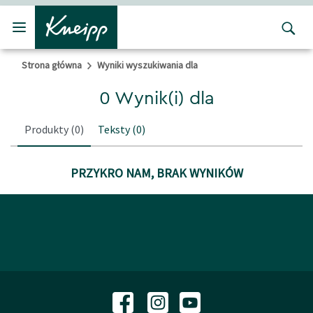
Przejdź do głównego menu
Przejdź do stopki
Strona główna
Wyniki wyszukiwania dla
0 Wynik(i) dla
Produkty
(0)
Teksty
(0)
PRZYKRO NAM, BRAK WYNIKÓW