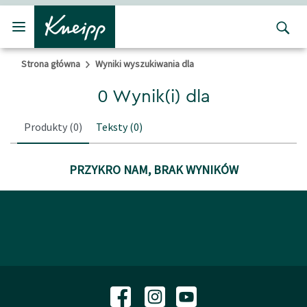
Przejdź do głównego menu
Przejdź do stopki
Strona główna
Wyniki wyszukiwania dla
0 Wynik(i) dla
Produkty
(0)
Teksty
(0)
PRZYKRO NAM, BRAK WYNIKÓW