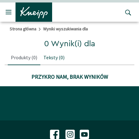
Przejdź do głównego menu
Przejdź do stopki
Strona główna
Wyniki wyszukiwania dla
0 Wynik(i) dla
Produkty
(0)
Teksty
(0)
PRZYKRO NAM, BRAK WYNIKÓW