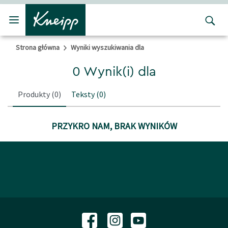
Przejdź do głównego menu
Przejdź do stopki
Strona główna
Wyniki wyszukiwania dla
0 Wynik(i) dla
Produkty
(0)
Teksty
(0)
PRZYKRO NAM, BRAK WYNIKÓW