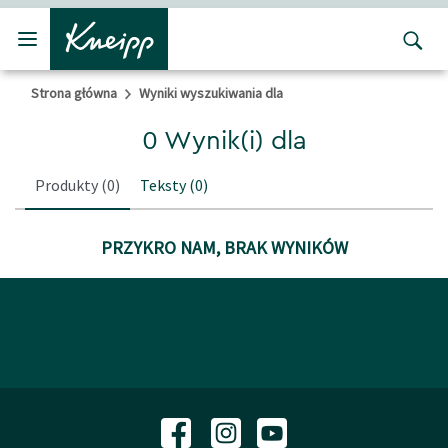
Przejdź do głównego menu
Przejdź do stopki
Strona główna
Wyniki wyszukiwania dla
0 Wynik(i) dla
Produkty
(0)
Teksty
(0)
PRZYKRO NAM, BRAK WYNIKÓW