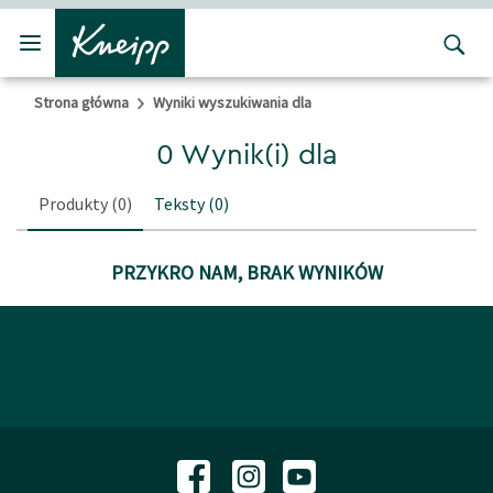
Przejdź do głównego menu
Przejdź do stopki
Strona główna
Wyniki wyszukiwania dla
0 Wynik(i) dla
Produkty
(0)
Teksty
(0)
PRZYKRO NAM, BRAK WYNIKÓW