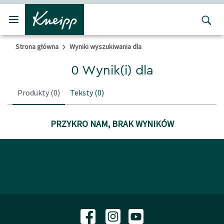
Przejdź do głównego menu
Przejdź do stopki
Strona główna
Wyniki wyszukiwania dla
0 Wynik(i) dla
Produkty
(0)
Teksty
(0)
PRZYKRO NAM, BRAK WYNIKÓW