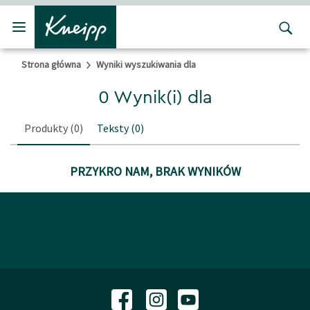
Przejdź do głównego menu
Przejdź do stopki
Strona główna
Wyniki wyszukiwania dla
0 Wynik(i) dla
Produkty
(0)
Teksty
(0)
PRZYKRO NAM, BRAK WYNIKÓW