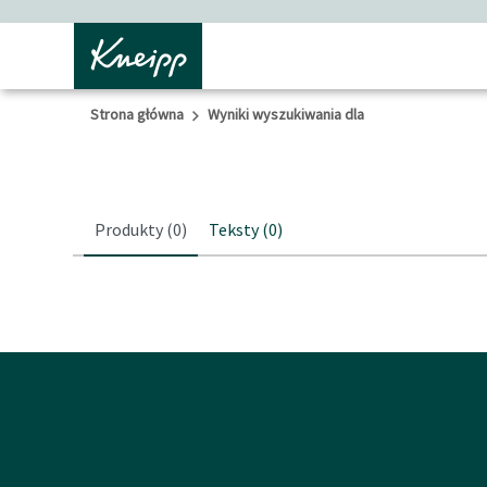
Przejdź do głównego menu
Przejdź do stopki
Strona główna
Wyniki wyszukiwania dla
Produkty
(0)
Teksty
(0)