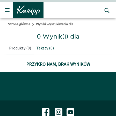
Przejdź do głównego menu
Przejdź do stopki
Strona główna
Wyniki wyszukiwania dla
0 Wynik(i) dla
Produkty
(0)
Teksty
(0)
PRZYKRO NAM, BRAK WYNIKÓW