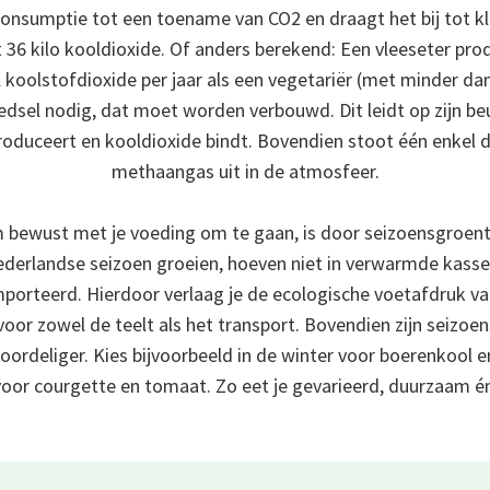
consumptie tot een toename van CO2 en draagt het bij tot k
t 36 kilo kooldioxide. Of anders berekend: Een vleeseter pro
koolstofdioxide per jaar als een vegetariër (met minder dan
edsel nodig, dat moet worden verbouwd. Dit leidt op zijn be
roduceert en kooldioxide bindt. Bovendien stoot één enkel d
methaangas uit in de atmosfeer.
bewust met je voeding om te gaan, is door seizoensgroent
Nederlandse seizoen groeien, hoeven niet in verwarmde kass
porteerd. Hierdoor verlaag je de ecologische voetafdruk van 
oor zowel de teelt als het transport. Bovendien zijn seizoe
oordeliger. Kies bijvoorbeeld in de winter voor boerenkool en
oor courgette en tomaat. Zo eet je gevarieerd, duurzaam én