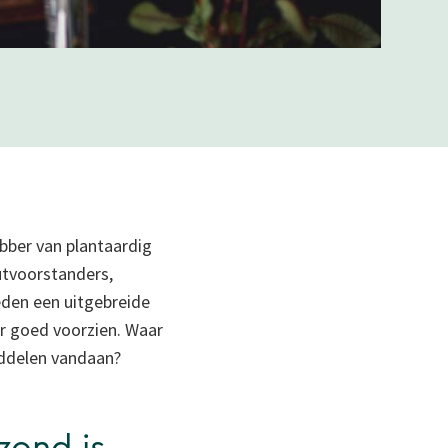
ebber van plantaardig
utvoorstanders,
eden een uitgebreide
er goed voorzien. Waar
iddelen vandaan?