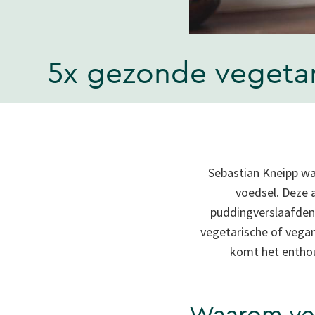
5x gezonde vegetar
Sebastian Kneipp was
voedsel. Deze 
puddingverslaafden 
vegetarische of vegan
komt het enthou