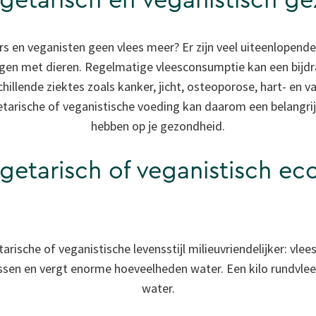
etarisch en veganistisch ge
 en veganisten geen vlees meer? Er zijn veel uiteenlopende
n met dieren. Regelmatige vleesconsumptie kan een bijdr
hillende ziektes zoals kanker, jicht, osteoporose, hart- en v
tarische of veganistische voeding kan daarom een belangrij
hebben op je gezondheid.
etarisch of veganistisch ec
rische of veganistische levensstijl milieuvriendelijker: vlee
sen en vergt enorme hoeveelheden water. Een kilo rundvlees 
water.