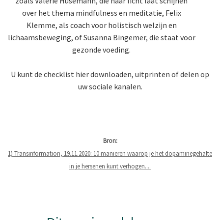
zoals Valerie Husemann, die haar licht laat schijnen
over het thema mindfulness en meditatie, Felix
Klemme, als coach voor holistisch welzijn en
lichaamsbeweging, of Susanna Bingemer, die staat voor
gezonde voeding.
U kunt de checklist hier downloaden, uitprinten of delen op
uw sociale kanalen.
Bron:
1) Transinformation, 19.11.2020: 10 manieren waarop je het dopaminegehalte
in je hersenen kunt verhogen....