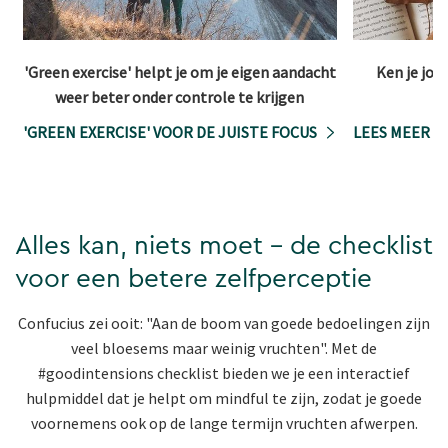
'Green exercise' helpt je om je eigen aandacht
Ken je jou
weer beter onder controle te krijgen
'GREEN EXERCISE' VOOR DE JUISTE FOCUS
LEES MEER
Alles kan, niets moet - de checklist
voor een betere zelfperceptie
Confucius zei ooit: "Aan de boom van goede bedoelingen zijn
veel bloesems maar weinig vruchten". Met de
#goodintensions checklist bieden we je een interactief
hulpmiddel dat je helpt om mindful te zijn, zodat je goede
voornemens ook op de lange termijn vruchten afwerpen.