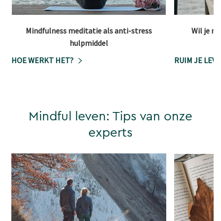
Mindfulness meditatie als anti-stress
Wil je m
hulpmiddel
HOE WERKT HET?
RUIM JE LEV
Mindful leven: Tips van onze
experts