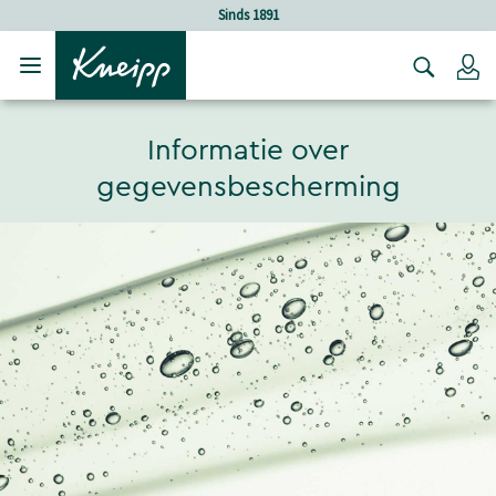
Verder gaan naar hoofdinhoud.
Verder gaan naar de footer
Sinds 1891
Lo
Informatie over
gegevensbescherming