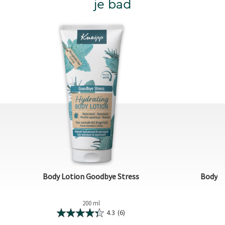
je bad
Body Lotion Goodbye Stress
Body lo
200 ml
4.3
(6)