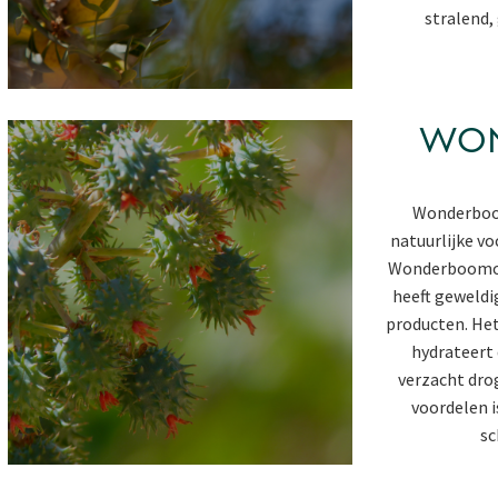
stralend,
WO
Wonderboom
natuurlijke vo
Wonderboomoli
heeft geweldi
producten. Het
hydrateert 
verzacht drog
voordelen i
sc