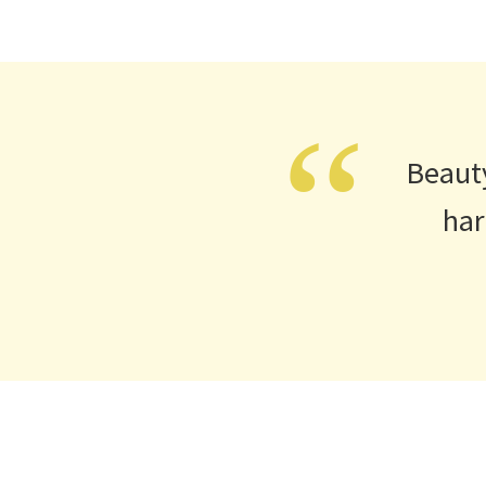
“
Beauty
har