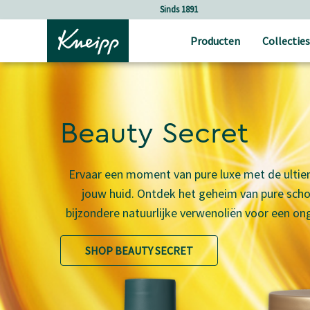
Verder gaan naar hoofdinhoud.
Verder gaan naar de footer
Holistische verzorging
Producten
Collecties
Beauty Secret
Ervaar een moment van pure luxe met de ultie
jouw huid. Ontdek het geheim van pure scho
bijzondere natuurlijke verwenoliën voor een on
SHOP BEAUTY SECRET