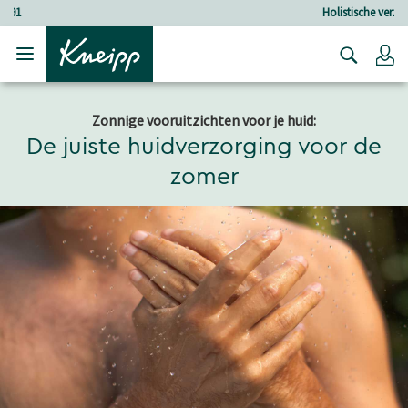
Verder gaan naar hoofdinhoud.
Verder gaan naar de footer
Holistische verzorging
Lo
Zonnige vooruitzichten voor je huid:
De juiste huidverzorging voor de
zomer