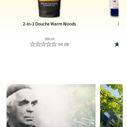
2-in-1 Douche Warm Woods
Bado
200 ml
0.0
(0)