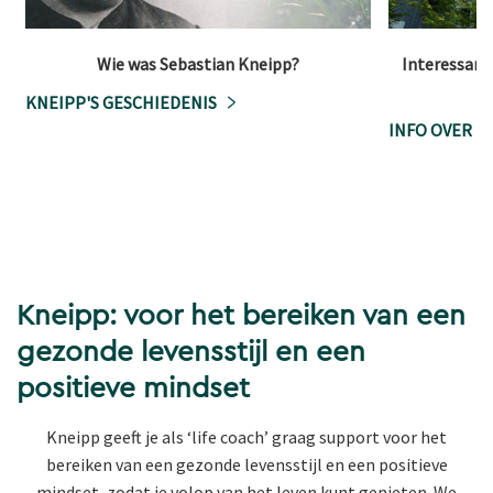
Wie was Sebastian Kneipp?
Interessante
KNEIPP'S GESCHIEDENIS
INFO OVER K
Kneipp: voor het bereiken van een
gezonde levensstijl en een
positieve mindset
Kneipp geeft je als ‘life coach’ graag support voor het
bereiken van een gezonde levensstijl en een positieve
mindset, zodat je volop van het leven kunt genieten. We