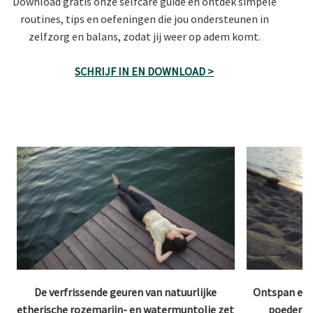
Download gratis onze selfcare guide en ontdek simpele
routines, tips en oefeningen die jou ondersteunen in
zelfzorg en balans, zodat jij weer op adem komt.
SCHRIJF IN EN DOWNLOAD >
De verfrissende geuren van natuurlijke
Ontspan en 
etherische rozemarijn- en watermuntolie zet
poederac