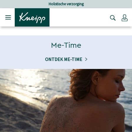
Verder gaan naar hoofdinhoud.
Verder gaan naar de footer
Holistische verzorging
Lo
Me-Time
ONTDEK ME-TIME