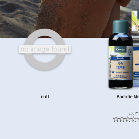
null
Badolie M
100 m