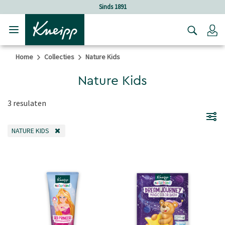
Verder gaan naar hoofdinhoud.
Verder gaan naar de footer
Sinds 1891
Lo
Home
Collecties
Nature Kids
Nature Kids
3 resulaten
NATURE KIDS
VERWIJDER FILTER OP DIT MOMENT GEFILTERD DOOR CATEGORIE: NATURE