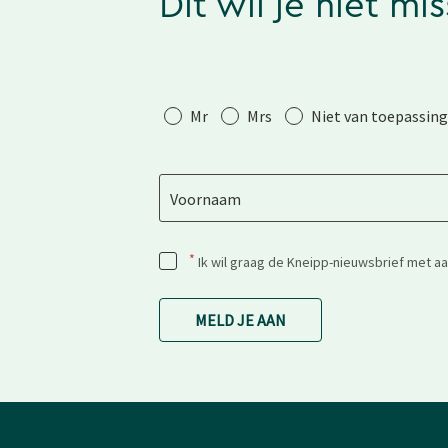
Dit wil je niet mi
Aanhef
Mr
Mrs
Niet van toepassing
Voornaam
*
Ik wil graag de Kneipp-nieuwsbrief met a
MELD JE AAN