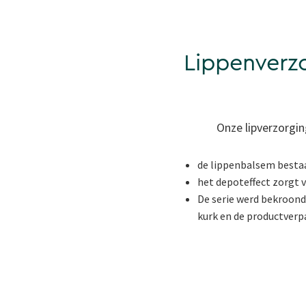
Lippenverzo
Onze lipverzorging
de lippenbalsem bestaa
het depoteffect zorgt 
De serie werd bekroond
kurk en de productverp