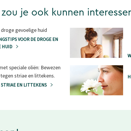
 zou je ook kunnen interesse
 droge gevoelige huid
NGSTIPS VOOR DE DROGE EN
E HUID
W
et speciale oliën: Bewezen
tegen striae en littekens.
H
 STRIAE EN LITTEKENS