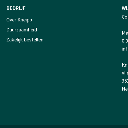
BEDRIJF
WI
Co
Over Kneipp
Duurzaamheid
Ma-
Zakelijk bestellen
0 
in
Kn
Vl
35
Ne