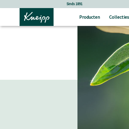
Verder gaan naar hoofdinhoud.
Verder gaan naar de footer
Sinds 1891
Producten
Collecties