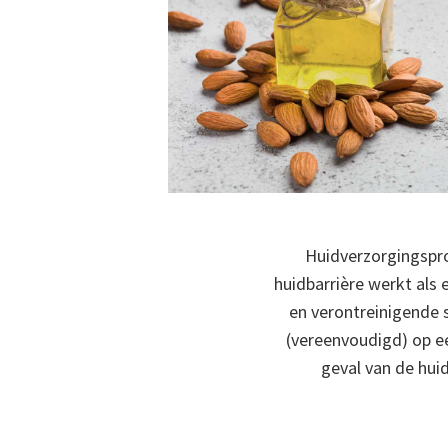
Huidverzorgingspro
huidbarrière werkt als
en verontreinigende s
(vereenvoudigd) op e
geval van de hui