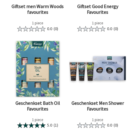
Giftset men Warm Woods
Giftset Good Energy
favourites
Favourites
1 piece
1 piece
0.0
(0)
0.0
(0)
Geschenkset Bath Oil
Geschenkset Men Shower
Favourites
Favourites
1 piece
1 piece
5.0
(1)
0.0
(0)