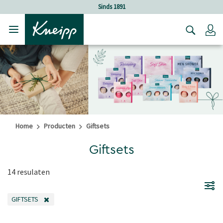
Verder gaan naar hoofdinhoud.
Verder gaan naar de footer
Sinds 1891
Lo
Home
Producten
Giftsets
Giftsets
14 resulaten
GIFTSETS
VERWIJDER FILTER OP DIT MOMENT GEFILTERD DOOR CATEGORIE: GIFTSE