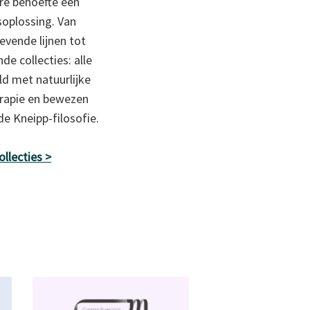
re behoefte een
oplossing. Van
vende lijnen tot
de collecties: alle
ld met natuurlijke
rapie en bewezen
de Kneipp-filosofie.
llecties >