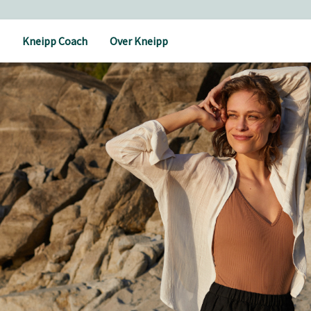
Kneipp Coach
Over Kneipp