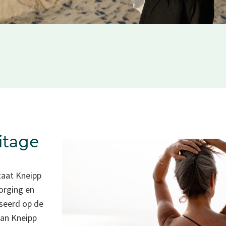
ritage
taat Kneipp
zorging en
aseerd op de
tian Kneipp