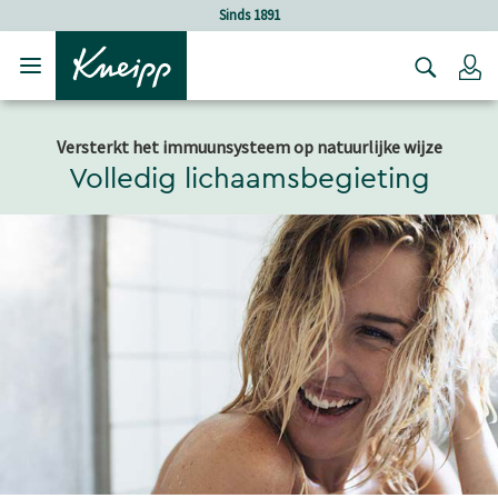
Verder gaan naar hoofdinhoud.
Verder gaan naar de footer
Sinds 1891
Lo
Versterkt het immuunsysteem op natuurlijke wijze
Volledig lichaamsbegieting