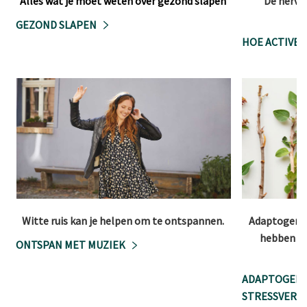
Alles wat je moet weten over gezond slapen
De nervus
e
GEZOND SLAPEN
HOE ACTIVEE
Witte ruis kan je helpen om te ontspannen.
Adaptogenen
hebben op
ONTSPAN MET MUZIEK
ADAPTOGENE
STRESSVERL