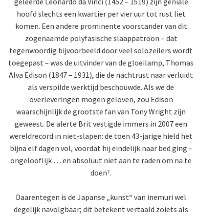
geleerde Leonardo da Vinci (1452 – 1519) zijn geniale
hoofd slechts een kwartier per vier uur tot rust liet
komen. Een andere prominente voorstander van dit
zogenaamde polyfasische slaappatroon – dat
tegenwoordig bijvoorbeeld door veel solozeilers wordt
toegepast – was de uitvinder van de gloeilamp, Thomas
Alva Edison (1847 – 1931), die de nachtrust naar verluidt
als verspilde werktijd beschouwde. Als we de
overleveringen mogen geloven, zou Edison
waarschijnlijk de grootste fan van Tony Wright zijn
geweest. De alerte Brit vestigde immers in 2007 een
wereldrecord in niet-slapen: de toen 43-jarige hield het
bijna elf dagen vol, voordat hij eindelijk naar bed ging –
ongelooflijk … en absoluut niet aan te raden om na te
doen⁷.
Daarentegen is de Japanse „kunst“ van inemuri wel
degelijk navolgbaar; dit betekent vertaald zoiets als