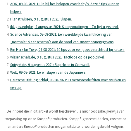
A OK, 09-08-2021: Hulp bij het inslapen voor baby's: deze 5 tips kunnen
helpen
.
Planet Wissen, 9 augustus 2021: Slapen
.
ikk gesundplus, 9 augustus 2021: Slaaphoudingen – Zo ligt u gezond
.
Science Advances, 09-08-2021: Een wereldwijde kwantificering van
„normale“ slaapschema’s aan de hand van smartphonegegevens
Ein Herz für Tiere, 09-08-2021: 10 tips voor een goede nachtrust bij katten
.
wissenschaft.de, 9 augustus 2021: Tactloos op de poolcirkel
.
Spiegel.de, 9 augustus 2021: Slapeloos in Cornwall
.
Welt, 09-08-2021: Leren slapen van de Japanners
Deutsche Stiftung Schlaf, 09-08-2021: 11 verrassende feiten over snurken en
een tip
.
De inhoud die in dit artikel wordt beschreven, is niet noodzakelijkerwijs van
toepassing op onze Kneipp®-producten. Kneipp®-geneesmiddelen, cosmetica
en andere Kneipp®-producten mogen uitsluitend worden gebruikt volgens