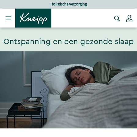
Verder gaan naar hoofdinhoud.
Verder gaan naar de footer
Holistische verzorging
Lo
Ontspanning en een gezonde slaap