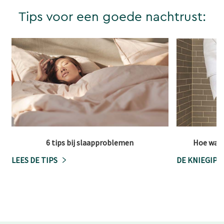
Tips voor een goede nachtrust:
6 tips bij slaapproblemen
Hoe water
LEES DE TIPS
DE KNIEGIPS