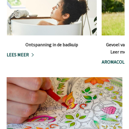
Ontspanning in de badkuip
Gevoel van 
Leer meer
LEES MEER
AROMACOLOG