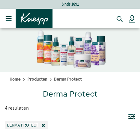
Verder gaan naar hoofdinhoud.
Verder gaan naar de footer
Sinds 1891
Lo
Home
Producten
Derma Protect
Derma Protect
4 resulaten
DERMA PROTECT
VERWIJDER FILTER OP DIT MOMENT GEFILTERD DOOR CATEGORIE: DERMA