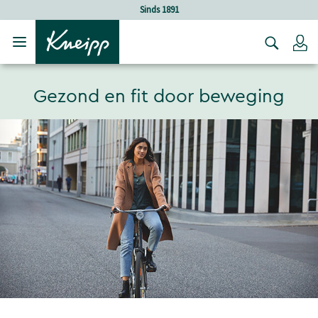
Verder gaan naar hoofdinhoud.
Verder gaan naar de footer
Sinds 1891
Lo
Gezond en fit door beweging