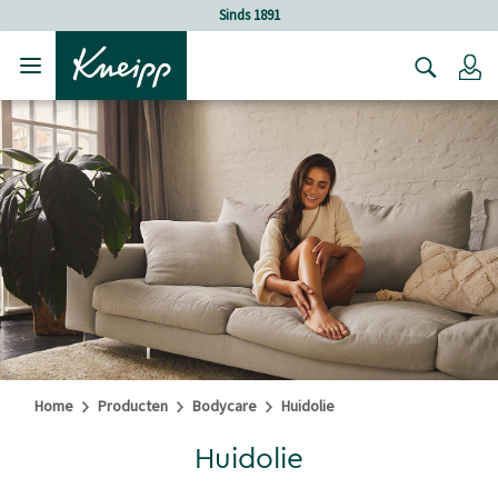
Verder gaan naar hoofdinhoud.
Verder gaan naar de footer
Sinds 1891
Lo
Home
Producten
Bodycare
Huidolie
Huidolie