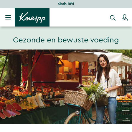
Verder gaan naar hoofdinhoud.
Verder gaan naar de footer
Sinds 1891
Lo
Gezonde en bewuste voeding