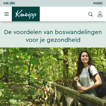
Verder gaan naar hoofdinhoud.
Verder gaan naar de footer
Holistische verzorging
Lo
De voordelen van boswandelingen
voor je gezondheid