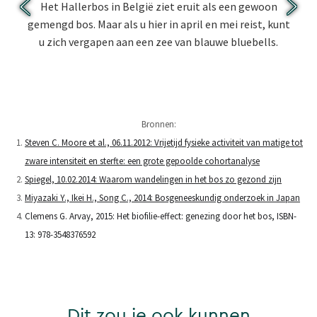
Het Hallerbos in België ziet eruit als een gewoon
gemengd bos. Maar als u hier in april en mei reist, kunt
u zich vergapen aan een zee van blauwe bluebells.
Bronnen:
Steven C. Moore et al., 06.11.2012: Vrijetijd fysieke activiteit van matige tot
zware intensiteit en sterfte: een grote gepoolde cohortanalyse
Spiegel, 10.02.2014: Waarom wandelingen in het bos zo gezond zijn
Miyazaki Y., Ikei H., Song C., 2014: Bosgeneeskundig onderzoek in Japan
Clemens G. Arvay, 2015: Het biofilie-effect: genezing door het bos, ISBN-
13: 978-3548376592
Dit zou je ook kunnen