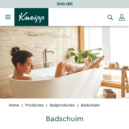
Verder gaan naar hoofdinhoud.
Verder gaan naar de footer
Sinds 1891
Lo
Home
Producten
Badproducten
Badschuim
Badschuim