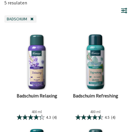
5 resulaten
BADSCHUIM
VERWIJDER FILTER OP DIT MOMENT GEFILTERD DOOR CATEGORIE: BADSC
Badschuim Relaxing
Badschuim Refreshing
400 ml
400 ml
4.3
(4)
4.5
(4)