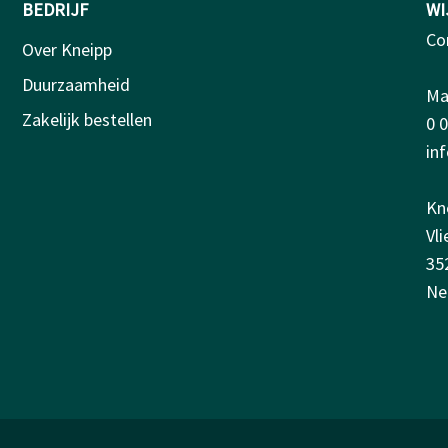
BEDRIJF
WI
Co
Over Kneipp
Duurzaamheid
Ma-
Zakelijk bestellen
0 
in
Kn
Vl
35
Ne