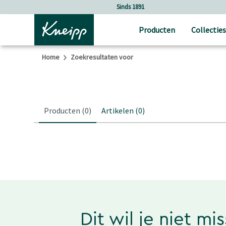
Verder gaan naar hoofdinhoud.
Verder gaan naar de footer
Sinds 1891
Producten
Collecties
Home
Zoekresultaten voor
Producten
(0)
Artikelen
(0)
Dit wil je niet mi