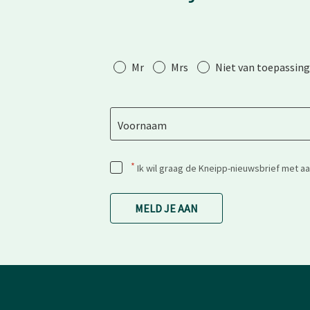
Aanhef
Mr
Mrs
Niet van toepassing
Voornaam
*
Ik wil graag de Kneipp-nieuwsbrief met a
MELD JE AAN