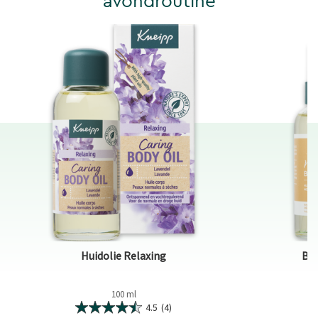
avondroutine
Huidolie Relaxing
Bod
100 ml
4.5
(4)