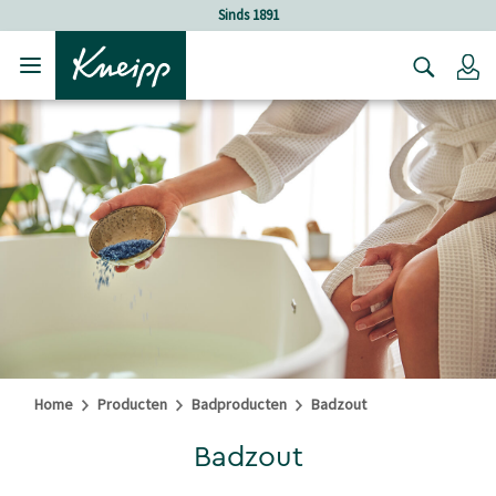
Verder gaan naar hoofdinhoud.
Verder gaan naar de footer
Sinds 1891
Lo
Home
Producten
Badproducten
Badzout
Badzout