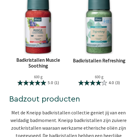
Badkristallen Muscle
Badkristallen Refreshing
Soothing
600 g
600 g
5.0
(1)
4.0
(3)
Badzout producten
Met de Kneipp badkristallen collectie geniet jij van een
weldadig badmoment. Kneipp badkristallen zijn zuivere
zoutkristallen waaraan werkzame etherische oliën zijn
toegevoegd. De badkristallen hebben een heerlijke