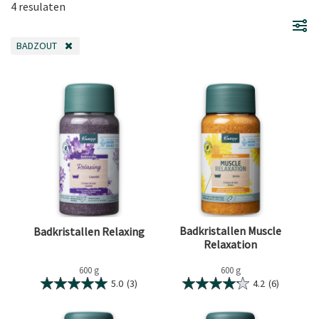
4 resulaten
BADZOUT
VERWIJDER FILTER OP DIT MOMENT GEFILTERD DOOR CATEGORIE: BADZO
Badkristallen Muscle
Badkristallen Relaxing
Relaxation
600 g
600 g
5.0
(3)
4.2
(6)