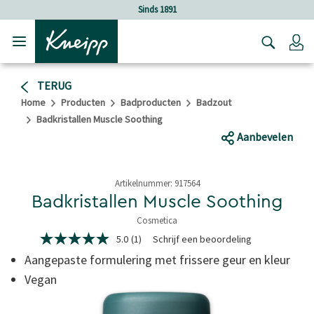
Verder gaan naar hoofdinhoud.
Verder gaan naar de footer
Sinds 1891
Lo
TERUG
Home
Producten
Badproducten
Badzout
Badkristallen Muscle Soothing
Aanbevelen
Artikelnummer:
917564
Badkristallen Muscle Soothing
Cosmetica
5 van 5 sterren
5.0
(1)
Schrijf een beoordeling
5.0
van
Aangepaste formulering met frissere geur en kleur
5
sterren,
Vegan
gemiddelde
scorewaarde.
Read