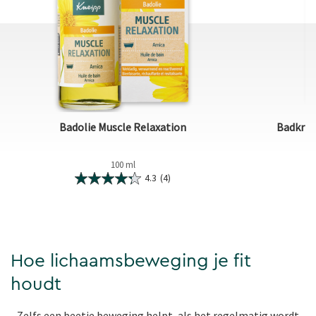
Badolie Muscle Relaxation
Badkris
100 ml
4.3
(4)
Hoe lichaamsbeweging je fit
houdt
Zelfs een beetje beweging helpt, als het regelmatig wordt