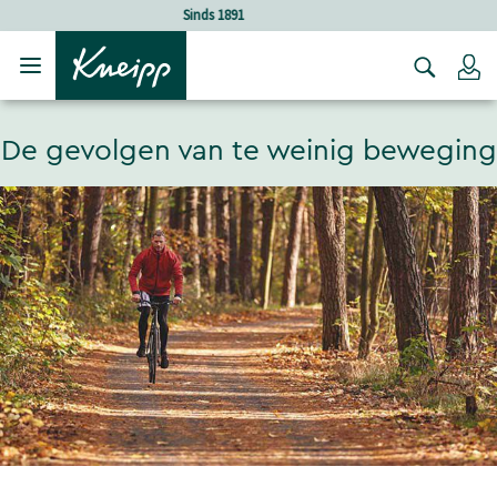
Verder gaan naar hoofdinhoud.
Verder gaan naar de footer
Holistische verzorging
Lo
De gevolgen van te weinig beweging