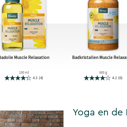
Badolie Muscle Relaxation
Badkristallen Muscle Relaxa
100 ml
600 g
4.3
(4)
4.2
(6)
Yoga en de K