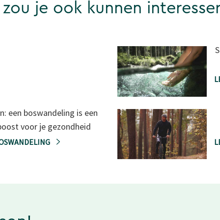
 zou je ook kunnen interesse
S
L
: een boswandeling is een
oost voor je gezondheid
BOSWANDELING
L