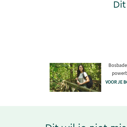
Dit
Bosbaden
powerb
VOOR JE 