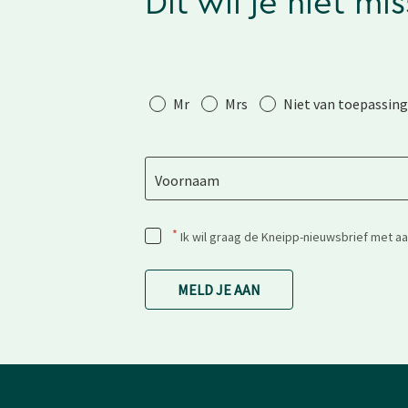
Dit wil je niet mi
Aanhef
Mr
Mrs
Niet van toepassing
Voornaam
*
Ik wil graag de Kneipp-nieuwsbrief met a
MELD JE AAN