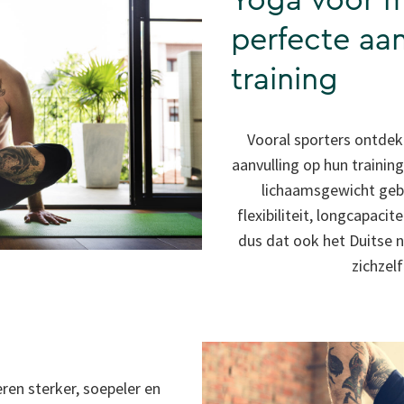
Yoga voor m
perfecte aan
training
Vooral sporters ontdek
aanvulling op hun training
lichaamsgewicht gebr
flexibiliteit, longcapaci
dus dat ook het Duitse n
zichzel
ren sterker, soepeler en