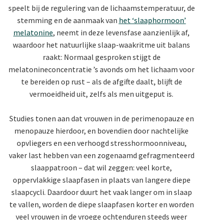
speelt bij de regulering van de lichaamstemperatuur, de
stemming en de aanmaak van
het ‘slaaphormoon’
melatonine
, neemt in deze levensfase aanzienlijk af,
waardoor het natuurlijke slaap-waakritme uit balans
raakt: Normaal gesproken stijgt de
melatonineconcentratie ’s avonds om het lichaam voor
te bereiden op rust – als de afgifte daalt, blijft de
vermoeidheid uit, zelfs als men uitgeput is.
Studies tonen aan dat vrouwen in de perimenopauze en
menopauze hierdoor, en bovendien door nachtelijke
opvliegers en een verhoogd stresshormoonniveau,
vaker last hebben van een zogenaamd gefragmenteerd
slaappatroon – dat wil zeggen: veel korte,
oppervlakkige slaapfasen in plaats van langere diepe
slaapcycli. Daardoor duurt het vaak langer om in slaap
te vallen, worden de diepe slaapfasen korter en worden
veel vrouwen in de vroege ochtenduren steeds weer