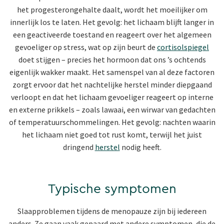
het progesterongehalte daalt, wordt het moeilijker om
innerlijk los te laten. Het gevolg: het lichaam blijft langer in
een geactiveerde toestand en reageert over het algemeen
gevoeliger op stress, wat op zijn beurt de
cortisolspiegel
doet stijgen – precies het hormoon dat ons ’s ochtends
eigenlijk wakker maakt. Het samenspel van al deze factoren
zorgt ervoor dat het nachtelijke herstel minder diepgaand
verloopt en dat het lichaam gevoeliger reageert op interne
en externe prikkels – zoals lawaai, een wirwar van gedachten
of temperatuurschommelingen. Het gevolg: nachten waarin
het lichaam niet goed tot rust komt, terwijl het juist
dringend
herstel
nodig heeft.
Typische symptomen
Slaapproblemen tijdens de menopauze zijn bij iedereen
anders. Ze gaan vaak gepaard met andere symptomen, die de