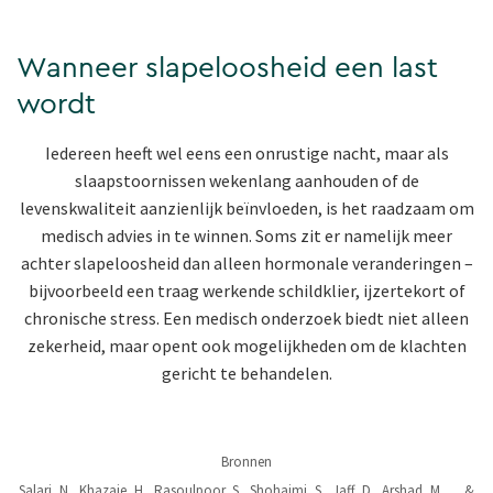
Wanneer slapeloosheid een last
wordt
Iedereen heeft wel eens een onrustige nacht, maar als
slaapstoornissen wekenlang aanhouden of de
levenskwaliteit aanzienlijk beïnvloeden, is het raadzaam om
medisch advies in te winnen. Soms zit er namelijk meer
achter slapeloosheid dan alleen hormonale veranderingen –
bijvoorbeeld een traag werkende schildklier, ijzertekort of
chronische stress. Een medisch onderzoek biedt niet alleen
zekerheid, maar opent ook mogelijkheden om de klachten
gericht te behandelen.
Bronnen
Salari, N., Khazaie, H., Rasoulpoor, S., Shohaimi, S., Jaff, D., Arshad, M., ... &