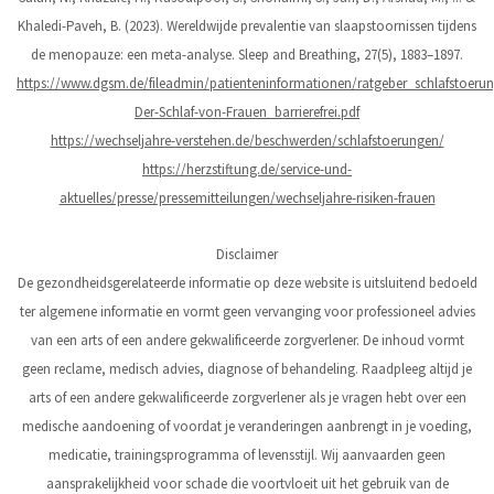
Khaledi-Paveh, B. (2023). Wereldwijde prevalentie van slaapstoornissen tijdens
de menopauze: een meta-analyse. Sleep and Breathing, 27(5), 1883–1897.
https://www.dgsm.de/fileadmin/patienteninformationen/ratgeber_schlafstoer
Der-Schlaf-von-Frauen_barrierefrei.pdf
https://wechseljahre-verstehen.de/beschwerden/schlafstoerungen/
https://herzstiftung.de/service-und-
aktuelles/presse/pressemitteilungen/wechseljahre-risiken-frauen
Disclaimer
De gezondheidsgerelateerde informatie op deze website is uitsluitend bedoeld
ter algemene informatie en vormt geen vervanging voor professioneel advies
van een arts of een andere gekwalificeerde zorgverlener. De inhoud vormt
geen reclame, medisch advies, diagnose of behandeling. Raadpleeg altijd je
arts of een andere gekwalificeerde zorgverlener als je vragen hebt over een
medische aandoening of voordat je veranderingen aanbrengt in je voeding,
medicatie, trainingsprogramma of levensstijl. Wij aanvaarden geen
aansprakelijkheid voor schade die voortvloeit uit het gebruik van de