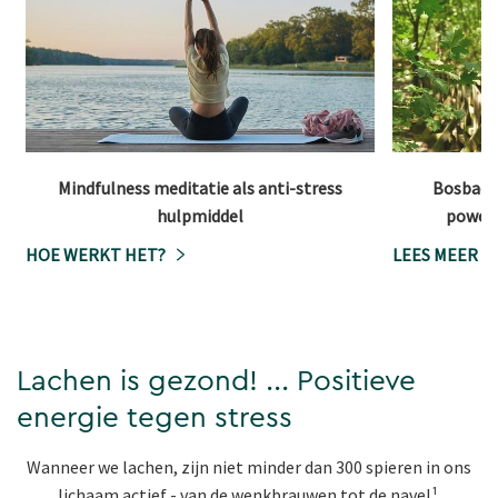
Mindfulness meditatie als anti-stress
Bosbaden
hulpmiddel
powerb
HOE WERKT HET?
LEES MEER
Lachen is gezond! ... Positieve
energie tegen stress
Wanneer we lachen, zijn niet minder dan 300 spieren in ons
lichaam actief - van de wenkbrauwen tot de navel¹.