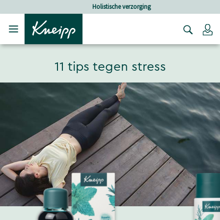
Verder gaan naar hoofdinhoud.
Verder gaan naar de footer
Holistische verzorging
Lo
11 tips tegen stress