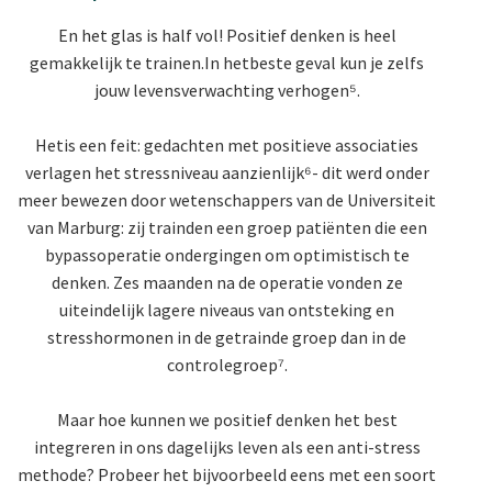
En het glas is half vol! Positief denken is heel
gemakkelijk te trainen.
In het
beste geval kun je zelfs
jouw levensverwachting verhogen⁵.
Het
is een feit: gedachten met positieve associaties
verlagen het stressniveau aanzienlijk⁶- dit werd onder
meer bewezen door wetenschappers van de Universiteit
van Marburg: zij trainden een groep patiënten die een
bypassoperatie ondergingen om optimistisch te
denken. Zes maanden na de operatie vonden ze
uiteindelijk lagere niveaus van ontsteking en
stresshormonen in de getrainde groep dan in de
controlegroep⁷.
Maar hoe kunnen we positief denken het best
integreren in ons dagelijks leven als een anti-stress
methode? Probeer het bijvoorbeeld eens met een soort