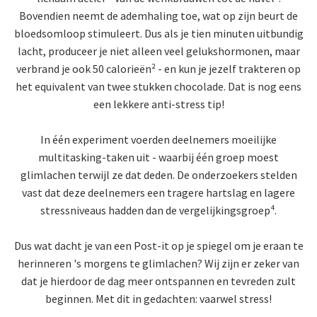
Bovendien neemt de ademhaling toe, wat op zijn beurt de
bloedsomloop stimuleert. Dus als je tien minuten uitbundig
lacht, produceer je niet alleen veel gelukshormonen, maar
verbrand je ook 50 calorieën² - en kun je jezelf trakteren op
het equivalent van twee stukken chocolade. Dat is nog eens
een lekkere anti-stress tip!
In één experiment voerden deelnemers moeilijke
multitasking-taken uit - waarbij één groep moest
glimlachen terwijl ze dat deden. De onderzoekers stelden
vast dat deze deelnemers een tragere hartslag en lagere
stressniveaus hadden dan de vergelijkingsgroep⁴.
Dus wat dacht je van een Post-it op je spiegel om je eraan te
herinneren 's morgens te glimlachen? Wij zijn er zeker van
dat je hierdoor de dag meer ontspannen en tevreden zult
beginnen. Met dit in gedachten: vaarwel stress!