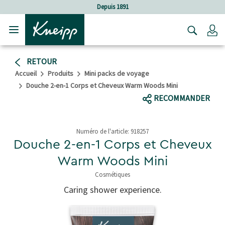
Sauter au contenu principal
Sauter au contenu du pied de page
Depuis 1891
C
RETOUR
Accueil
Produits
Mini packs de voyage
Douche 2-en-1 Corps et Cheveux Warm Woods Mini
RECOMMANDER
Numéro de l'article:
918257
Douche 2-en-1 Corps et Cheveux
Warm Woods Mini
Cosmétiques
5 de 5 étoiles
Caring shower experience.