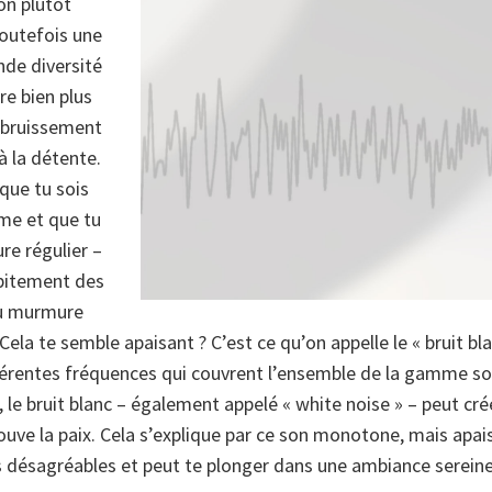
on plutôt
toutefois une
nde diversité
tre bien plus
n bruissement
à la détente.
que tu sois
lme et que tu
e régulier –
pitement des
au murmure
Cela te semble apaisant ? C’est ce qu’on appelle le « bruit bl
férentes fréquences qui couvrent l’ensemble de la gamme so
si, le bruit blanc – également appelé « white noise » – peut c
rouve la paix. Cela s’explique par ce son monotone, mais apai
s désagréables et peut te plonger dans une ambiance sereine