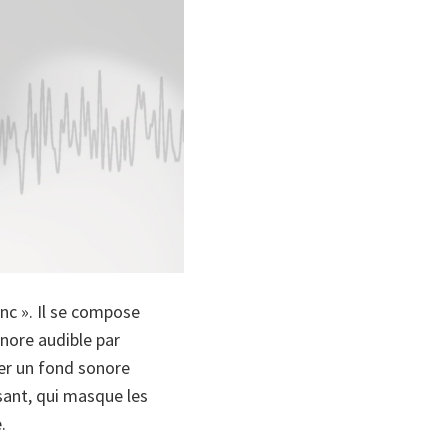
anc ». Il se compose
nore audible par
réer un fond sonore
sant, qui masque les
.