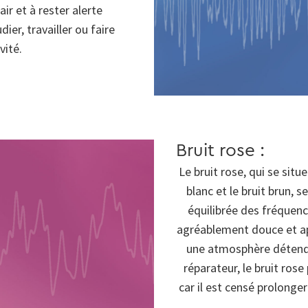
lair et à rester alerte
er, travailler ou faire
vité.
Bruit rose :
Le bruit rose, qui se sit
blanc et le bruit brun, s
équilibrée des fréquenc
agréablement douce et apa
une atmosphère détend
réparateur, le bruit ros
car il est censé prolong