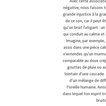
Avec cette associati
négative, nous faisons 
grande injustice à la gra
de ce son, car il peut ê
qu’un bruit fatigant : u
qui conduit au calme et 
Imagine, par exemple, 
assis dans une pièce ca
n'entendes qu'un murmur
comparable au doux cré
gouttes de pluie ou 
lointain d'une cascade. 
d’un mélange de dif
l’oreille humaine. Ain
dans lequel ton esprit t
bruit