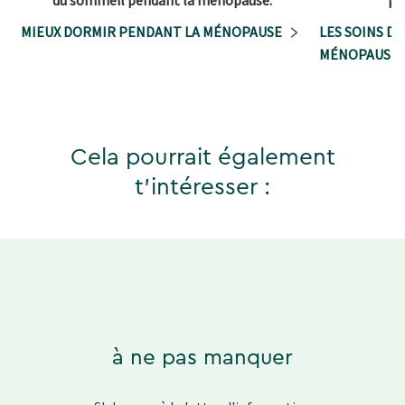
du sommeil pendant la ménopause.
pe
MIEUX DORMIR PENDANT LA MÉNOPAUSE
LES SOINS D
MÉNOPAUSE
Cela pourrait également
t'intéresser :
à ne pas manquer