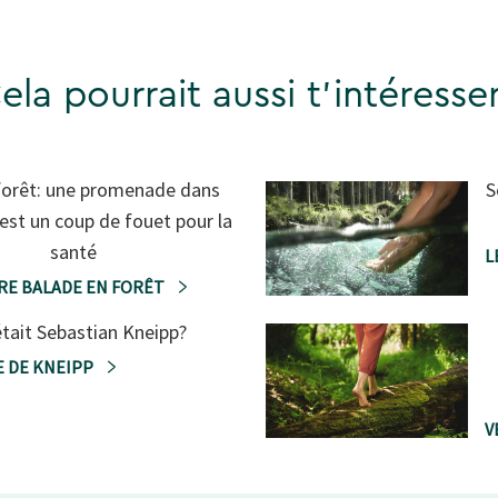
ela pourrait aussi t'intéresser
forêt: une promenade dans
S
c'est un coup de fouet pour la
santé
L
RE BALADE EN FORÊT
était Sebastian Kneipp?
E DE KNEIPP
V