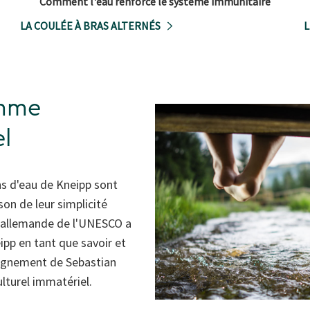
Comment l'eau renforce le système immunitaire
LA COULÉE À BRAS ALTERNÉS
L
omme
el
ons d'eau de Kneipp sont
son de leur simplicité
n allemande de l'UNESCO a
pp en tant que savoir et
seignement de Sebastian
turel immatériel.