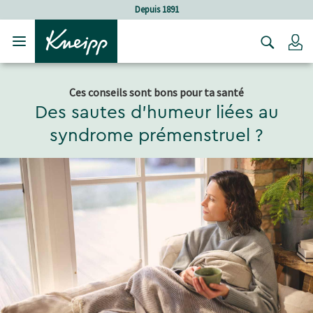
Sauter au contenu principal
Sauter au contenu du pied de page
Soins holistiques
C
Ces conseils sont bons pour ta santé
Des sautes d'humeur liées au
syndrome prémenstruel ?