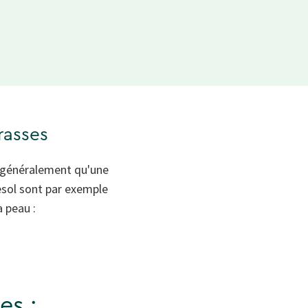
grasses
nt généralement qu'une
nesol sont par exemple
 peau :
es :